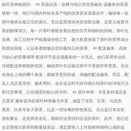
揭开其神秘面纱。 ## 茶源品质：珍稀与纯正的完美融合 该服务的茶源
堪称一绝。他们与国内外知名茶产地的优质茶农直接合作，确保每一款
茶叶都来自最正宗的源头。无论是西湖龙井的清新淡雅，还是云南普洱
茶的醇厚深沉，每一片茶叶都散发着自然的芬芳和独特的韵味。茶叶在
采摘、加工过程中严格遵循传统工艺，最大程度保留了茶叶的营养成分
和原始风味，让品茶者能够品尝到最纯正的茶香。 ## 配送服务：高效
与贴心的双重保障 配送环节是这项服务的一大亮点。他们采用专业的
冷链配送和精致的包装，确保茶叶在运输过程中不受损坏和变质。无论
你身处上海的哪个角落，都能享受到快速、准确的配送服务。而且，配
送人员态度亲切、服务周到，会在送达时为你详细介绍茶叶的冲泡方法
和注意事项，让你感受到贴心的关怀。 ## 茶叶种类：丰富多样满足多
元需求 服务提供的茶叶种类极为丰富，涵盖了绿茶、红茶、乌龙茶、
黑茶、白茶等各大茶类，以及一些珍稀的特色茶品。无论是日常自饮、
朋友聚会，还是商务送礼，都能在这里找到合适的茶叶。此外，他们还
会定期推出新茶和限量版茶品，满足爱茶人士对新鲜和独特口感的追