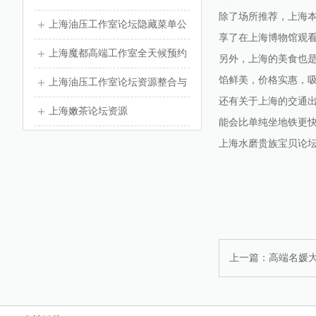
除了场所推荐，上海
上海油压工作室论坛隐藏菜单公
享了在上海博物馆观
开
上海魔都高端工作室全天候预约
另外，上海的美食也
馅鲜美，价格实惠，
解析_162
上海油压工作室论坛资源整合与
还有关于上海的交通
服务解析_170
上海嫩茶论坛资源
能会比单纯坐地铁更
上海水磨贵族宝贝论
上一篇：
高端名媛