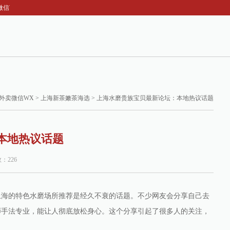
信WX-上海水磨贵族宝贝最新论坛：本地热议话题
外卖微信WX
>
上海新茶嫩茶海选
> 上海水磨贵族宝贝最新论坛：本地热议话题
本地热议话题
数：226
上海的特色水磨场所推荐是经久不衰的话题。不少网友会分享自己去
师手法专业，能让人彻底放松身心。这个分享引起了很多人的关注，