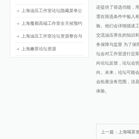
还提供了筛选功能，
上海油压工作室论坛隐藏菜单公
需在筛选条件中输入相
开
上海魔都高端工作室全天候预约
验。他们会详细描述
交流油压养生的知识和
解析_162
上海油压工作室论坛资源整合与
务保障与监督 为了
服务解析_170
上海嫩茶论坛资源
坛会对工作室进行定
向论坛反馈，论坛会协
向。未来，论坛可能
会拓展业务范围，涉
体验。
上一篇：
上海喝茶