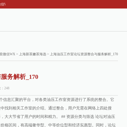
信WX-上海油压工作室论坛资源整合与服务解析_170
卖微信WX
>
上海新茶嫩茶海选
> 上海油压工作室论坛资源整合与服务解析_170
务解析_170
数：248
为一个信息汇聚的平台，对各类油压工作室资源进行了系统的整合。它
坛中找到相关工作室的介绍。通过整合，用户无需在网络上四处搜
大大节省了用户的时间和精力。 ## 资源分类与筛选 论坛对油压
照价格区间，有高端奢华型、中等价位型和经济实惠型。同时，论坛